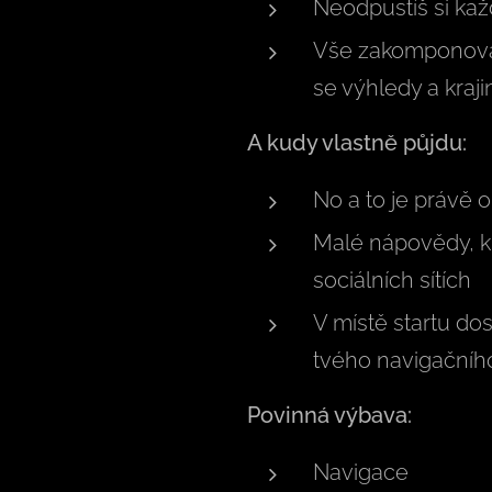
Neodpustíš si kaž
Vše zakomponované
se výhledy a kraj
A kudy vlastně půjdu:
No a to je právě o
Malé nápovědy, ku
sociálních sítích
V místě startu do
tvého navigačního
Povinná výbava:
Navigace