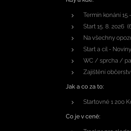
Termín konání 15.-
Start 15. 8. 2026 
Na všechny opozdil
Start a cíl - Novi
WC / sprcha / par
Zajištění občerstv
Jak a co za to:
Startovné 1 200 
Co je v ceně: