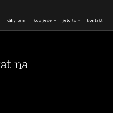
díky těm
kdo jede
jelo to
kontakt
at na