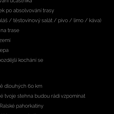
vání účastníka
k po absolvování trasy
 (guláš / těstovinový salát / pivo / limo / káva)
na trase
ázemí
lepa
pozdější kochání se
žně dlouhých 60 km
ré tvoje stehna budou rádi vzpomínat
Ralské pahorkatiny