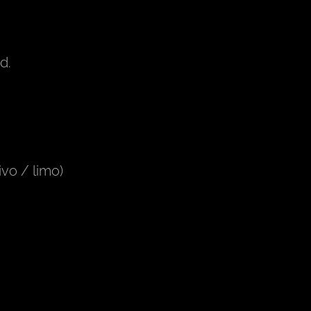
od.
ivo / limo)