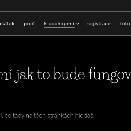
ačátek
proč
k pochopení
registrace
foto
í jak to bude fungov
ší, co tady na těch stránkách hledáš...