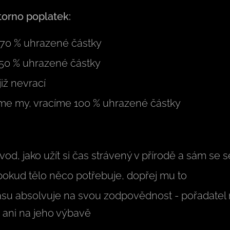
torno poplatek:
 70 % uhrazené částky
 50 % uhrazené částky
již nevrací
me my, vracíme 100 % uhrazené částky
vod, jako užít si čas strávený v přírodě a sám se s
 pokud tělo něco potřebuje, dopřej mu to
asu absolvuje na svou zodpovědnost - pořadatel 
a ani na jeho výbavě