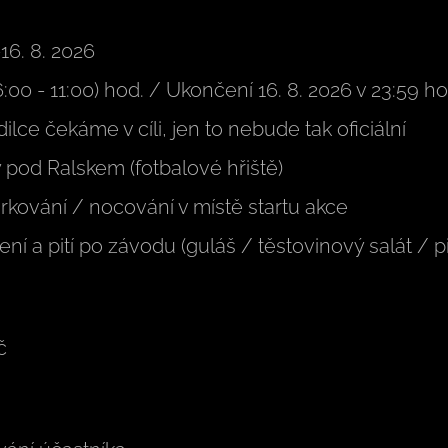
16. 8. 2026
(6:00 - 11:00) hod. / Ukončení 16. 8. 2026 v 23:59 h
ce čekáme v cíli, jen to nebude tak oficiální
ny pod Ralskem (fotbalové hřiště)
kování / nocování v místě startu akce
ení a pití po závodu (guláš / těstovinový salát / p
Kč