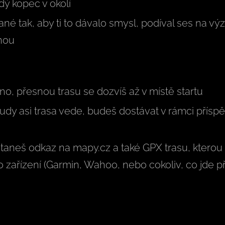
dý kopec v okolí
 tak, aby ti to dávalo smysl, podíval ses na v
inou
no, přesnou trasu se dozvíš až v místě startu
dy asi trasa vede, budeš dostávat v rámci přísp
staneš odkaz na mapy.cz a také GPX trasu, ktero
 zařízení (Garmin, Wahoo, nebo cokoliv, co jde př