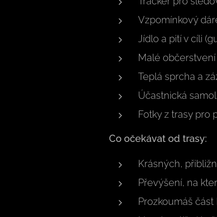
Tracker pro sledo
Vzpomínkový dáre
Jídlo a pití v cíli
Malé občerstvení 
Teplá sprcha a z
Účastnická samo
Fotky z trasy pro 
Co očekávat od trasy:
Krásných, přibli
Převýšení, na kte
Prozkoumáš část 