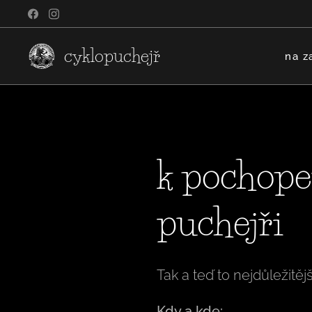
cyklopuchejř
na z
k pochopen
puchejři
Tak a teď to nejdůležitěj
Kdy a kde: