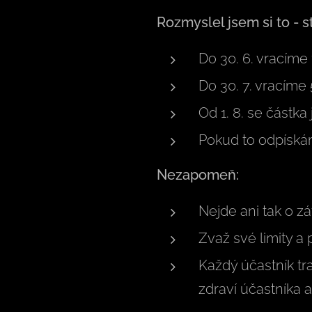
Rozmyslel jsem si to - s
Do 30. 6. vracíme
Do 30. 7. vracíme
Od 1. 8. se částka 
Pokud to odpíská
Nezapomeň:
Nejde ani tak o zá
Zvaž své limity a
Každý účastník tr
zdraví účastníka 