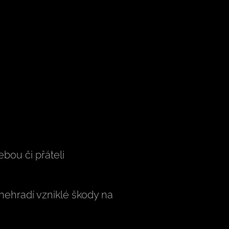
ebou či přáteli
nehradí vzniklé škody na